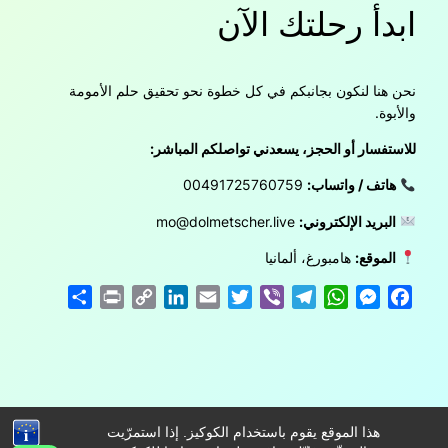
ابدأ رحلتك الآن
نحن هنا لنكون بجانبكم في كل خطوة نحو تحقيق حلم الأمومة
والأبوة.
للاستفسار أو الحجز، يسعدني تواصلكم المباشر:
هاتف / واتساب:
00491725760759
البريد الإلكتروني:
mo@dolmetscher.live
الموقع:
هامبورغ، ألمانيا
Share
Print
Copy
LinkedIn
Email
Twitter
Viber
Telegram
WhatsApp
Messenger
Facebook
Link
هذا الموقع يقوم باستخدام الكوكيز. إذا استمرّيت
Proudly powered by
WordPress
Dolmetscher.Live