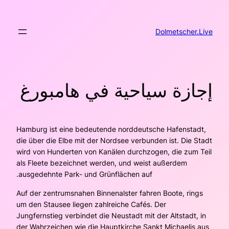
تخطى
إلى
المحتوى
Dolmetscher.Live
إجازة سياحية في هامبورغ
Hamburg ist eine bedeutende norddeutsche Hafenstadt,
die über die Elbe mit der Nordsee verbunden ist. Die Stadt
wird von Hunderten von Kanälen durchzogen, die zum Teil
als Fleete bezeichnet werden, und weist außerdem
ausgedehnte Park- und Grünflächen auf.
Auf der zentrumsnahen Binnenalster fahren Boote, rings
um den Stausee liegen zahlreiche Cafés. Der
Jungfernstieg verbindet die Neustadt mit der Altstadt, in
der Wahrzeichen wie die Hauptkirche Sankt Michaelis aus